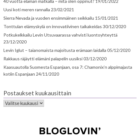
40 vuotta elämän matkalla – mitä olen oppinut?
19/01/2022
Uusi koti meren rannalla
23/02/2021
Sierra Nevada ja vuoden ensimmäinen seikkailu
15/01/2021
Tonttulan elämyskylä on innovatiivinen taikakeidas
30/12/2020
Potkukelkkailu Levin Utsuvaarassa vahvisti luontoyhteyttä
23/12/2020
Levin Iglut – taianomaista majoitusta erämaan laidalla
05/12/2020
Rakkaus räjäytti elämäni palapelin uusiksi
03/12/2020
Kaasuautolla Suomesta Espanjaan, osa 7: Chamonix’n alppimajasta
kotiin Espanjaan
24/11/2020
Postaukset kuukausittain