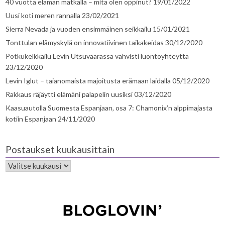
40 vuotta elämän matkalla – mitä olen oppinut?
19/01/2022
Uusi koti meren rannalla
23/02/2021
Sierra Nevada ja vuoden ensimmäinen seikkailu
15/01/2021
Tonttulan elämyskylä on innovatiivinen taikakeidas
30/12/2020
Potkukelkkailu Levin Utsuvaarassa vahvisti luontoyhteyttä
23/12/2020
Levin Iglut – taianomaista majoitusta erämaan laidalla
05/12/2020
Rakkaus räjäytti elämäni palapelin uusiksi
03/12/2020
Kaasuautolla Suomesta Espanjaan, osa 7: Chamonix’n alppimajasta
kotiin Espanjaan
24/11/2020
Postaukset kuukausittain