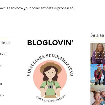
spam.
Learn how your comment data is processed.
Seuraa 
luokseni
iluun
en
en
nen