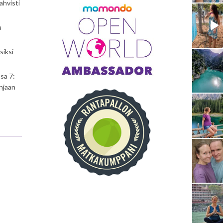
ahvisti
a
siksi
sa 7:
njaan