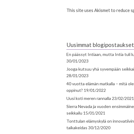
This site uses Akismet to reduce 
Uusimmat blogipostaukset
En päässyt Intiaan, mutta Intia tuli 
30/01/2023
Jooga kutsuu yhä syvempään seikka
28/01/2023
40 vuotta elämän matkalla – mitä ol
oppinut?
19/01/2022
Uusi koti meren rannalla
23/02/2021
Sierra Nevada ja vuoden ensimmäin
seikkailu
15/01/2021
Tonttulan elämyskylä on innovatiivi
taikakeidas
30/12/2020