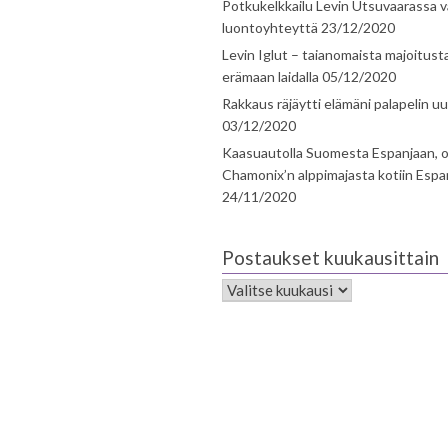
Potkukelkkailu Levin Utsuvaarassa v
luontoyhteyttä
23/12/2020
Levin Iglut – taianomaista majoitust
erämaan laidalla
05/12/2020
Rakkaus räjäytti elämäni palapelin uu
03/12/2020
Kaasuautolla Suomesta Espanjaan, o
Chamonix’n alppimajasta kotiin Espa
24/11/2020
Postaukset kuukausittain