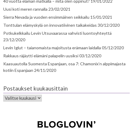
40 vuotta elämän matkalla – mitä olen oppinut?
19/01/2022
Uusi koti meren rannalla
23/02/2021
Sierra Nevada ja vuoden ensimmäinen seikkailu
15/01/2021
Tonttulan elämyskylä on innovatiivinen taikakeidas
30/12/2020
Potkukelkkailu Levin Utsuvaarassa vahvisti luontoyhteyttä
23/12/2020
Levin Iglut – taianomaista majoitusta erämaan laidalla
05/12/2020
Rakkaus räjäytti elämäni palapelin uusiksi
03/12/2020
Kaasuautolla Suomesta Espanjaan, osa 7: Chamonix’n alppimajasta
kotiin Espanjaan
24/11/2020
Postaukset kuukausittain