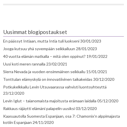
Uusimmat blogipostaukset
En päässyt Intiaan, mutta Intia tuli luokseni
30/01/2023
Jooga kutsuu yhä syvempään seikkailuun
28/01/2023
40 vuotta elämän matkalla – mitä olen oppinut?
19/01/2022
Uusi koti meren rannalla
23/02/2021
Sierra Nevada ja vuoden ensimmäinen seikkailu
15/01/2021
Tonttulan elämyskylä on innovatiivinen taikakeidas
30/12/2020
Potkukelkkailu Levin Utsuvaarassa vahvisti luontoyhteyttä
23/12/2020
Levin Iglut – taianomaista majoitusta erämaan laidalla
05/12/2020
Rakkaus räjäytti elämäni palapelin uusiksi
03/12/2020
Kaasuautolla Suomesta Espanjaan, osa 7: Chamonix’n alppimajasta
kotiin Espanjaan
24/11/2020