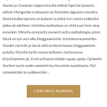
Aasian ja Oseanian reppureissulta milloin Siperian junasta,
milloin Mongolian erämaasta tai Aitutakin laguunin reunalta.
Noista kulkuriajoista on kulunut jo pitkä tovi, mutta seikkailut
jatkuvat edelleen. Intohimo matkailuun on yhtä suuri kuin aina
ennenkin. Minulta on kyselty monesti uutta matkablogia, joten
tässä on nyt uusi alku bloggaamiselle. Intohimoa kuunnellen
Vuodet vierivät ja tässä välissä eksyin kauas bloggaamisen
polulta. Kirjoitin kyllä vuosia työkseni, mutta luova
kirjoittaminen jäi. En kirjoittanut mitään vapaa-ajalla. Opiskelin
itselleni myös uuden ammatin hyvinvoinnin maailmasta. Nyt
sisimmästäni ja sydämestäni …
CONTINUE READING