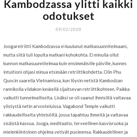
Kambodzassa ylitti kaikki
odotukset
09/02/2020
Joogaretriitti Kambodzassa ei kuulunut matkasuunnitelmaani,
mutta siitä tuli lopulta matkani kohokohta. Ei minulla ollut
kunnon matkasuunnitelmaa kuin ensimmäisille päiville, kunnes
intuitioni ohjasi minua etsimään retriittikohdetta. Olin Phu
Quocin saarella Vietnamissa, kun löysin netistä Kambodzan
rannikolla viidakon keskellä sijaitsevan retriittikohteen. Paikka
vaikutti tunnelmalliselta. Lisäksi se oli saanut ihmisiltä valtavaa
ylistystä netin arvosteluissa. Vagabond Temple vaikutti
rakkaudelliselta yhteisöltä, jossa tapahtuu ihmeitä ja valtavaa
sisäistä kasvua. Jooga, meditaatio, terveellinen kasvisruoka ja
mielenkiintoinen ohjelma vetivät puoleensa. Rakkaudellinen ja