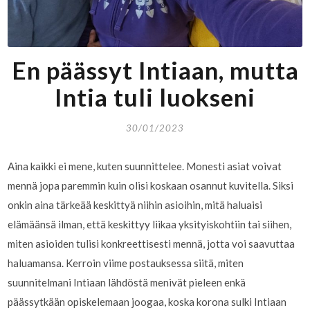
En päässyt Intiaan, mutta
Intia tuli luokseni
30/01/2023
Aina kaikki ei mene, kuten suunnittelee. Monesti asiat voivat
mennä jopa paremmin kuin olisi koskaan osannut kuvitella. Siksi
onkin aina tärkeää keskittyä niihin asioihin, mitä haluaisi
elämäänsä ilman, että keskittyy liikaa yksityiskohtiin tai siihen,
miten asioiden tulisi konkreettisesti mennä, jotta voi saavuttaa
haluamansa. Kerroin viime postauksessa siitä, miten
suunnitelmani Intiaan lähdöstä menivät pieleen enkä
päässytkään opiskelemaan joogaa, koska korona sulki Intiaan