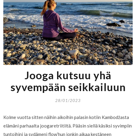
Jooga kutsuu yhä
syvempään seikkailuun
28/01/2023
Kolme vuotta sitten näihin aikoihin palasin kotiin Kambodžasta
elämäni parhaalta joogaretriitiltä. Pääsin siellä käsiksi syvimpiin
tuntoihini ja sydämeni flow’hun jonkin aikaa kestäneen