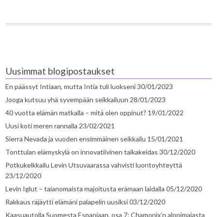
Uusimmat blogipostaukset
En päässyt Intiaan, mutta Intia tuli luokseni
30/01/2023
Jooga kutsuu yhä syvempään seikkailuun
28/01/2023
40 vuotta elämän matkalla – mitä olen oppinut?
19/01/2022
Uusi koti meren rannalla
23/02/2021
Sierra Nevada ja vuoden ensimmäinen seikkailu
15/01/2021
Tonttulan elämyskylä on innovatiivinen taikakeidas
30/12/2020
Potkukelkkailu Levin Utsuvaarassa vahvisti luontoyhteyttä
23/12/2020
Levin Iglut – taianomaista majoitusta erämaan laidalla
05/12/2020
Rakkaus räjäytti elämäni palapelin uusiksi
03/12/2020
Kaasuautolla Suomesta Espanjaan, osa 7: Chamonix’n alppimajasta