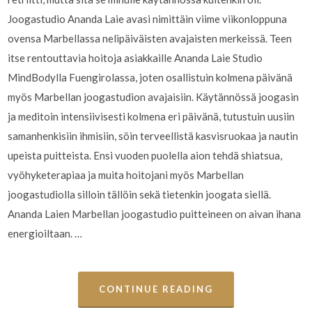
Joogastudio Ananda Laie avasi nimittäin viime viikonloppuna
ovensa Marbellassa nelipäiväisten avajaisten merkeissä. Teen
itse rentouttavia hoitoja asiakkaille Ananda Laie Studio
MindBodylla Fuengirolassa, joten osallistuin kolmena päivänä
myös Marbellan joogastudion avajaisiin. Käytännössä joogasin
ja meditoin intensiivisesti kolmena eri päivänä, tutustuin uusiin
samanhenkisiin ihmisiin, söin terveellistä kasvisruokaa ja nautin
upeista puitteista. Ensi vuoden puolella aion tehdä shiatsua,
vyöhyketerapiaa ja muita hoitojani myös Marbellan
joogastudiolla silloin tällöin sekä tietenkin joogata siellä.
Ananda Laien Marbellan joogastudio puitteineen on aivan ihana
energioiltaan. …
CONTINUE READING