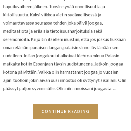
hapuiluvaiheen jälkeen. Tunsin syvää onnellisuutta ja
kiitollisuutta. Kaksi viikkoa vietin sydämellisessä ja
voimauttavassa seurassa tehden joka päivä joogaa,
meditaatiota ja erilaisia tietoisuusharjoituksia sekä
seremonioita. Kirjoitin itselleni muistiin, että jos joskus hukkaan
oman elämäni punaisen langan, palaisin sinne löytämään sen
uudelleen. Intian joogakoulut alkoivat kiehtoa minua Palasin
matkalta kotiin Espanjaan täysin uudistuneena. Jatkoin joogaa
kotona päivittäin. Vaikka olin harrastanut joogaa jo vuosien
ajan, tuolloin jokin aivan uusi innostus oli syttynyt sisälläni. Olin
päässyt paljon syvemmälle. Olin niin innoissani joogasta, …
CONTINUE READING