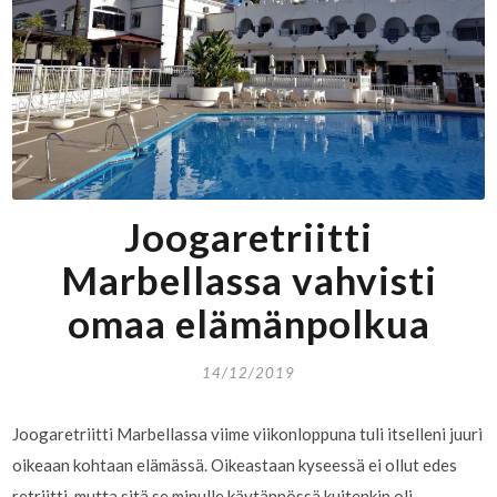
Joogaretriitti
Marbellassa vahvisti
omaa elämänpolkua
14/12/2019
Joogaretriitti Marbellassa viime viikonloppuna tuli itselleni juuri
oikeaan kohtaan elämässä. Oikeastaan kyseessä ei ollut edes
retriitti, mutta sitä se minulle käytännössä kuitenkin oli.