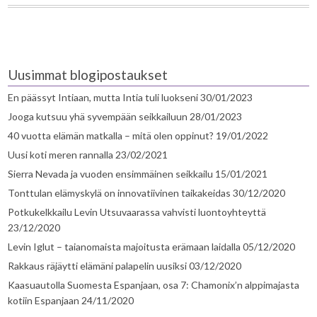
Uusimmat blogipostaukset
En päässyt Intiaan, mutta Intia tuli luokseni
30/01/2023
Jooga kutsuu yhä syvempään seikkailuun
28/01/2023
40 vuotta elämän matkalla – mitä olen oppinut?
19/01/2022
Uusi koti meren rannalla
23/02/2021
Sierra Nevada ja vuoden ensimmäinen seikkailu
15/01/2021
Tonttulan elämyskylä on innovatiivinen taikakeidas
30/12/2020
Potkukelkkailu Levin Utsuvaarassa vahvisti luontoyhteyttä
23/12/2020
Levin Iglut – taianomaista majoitusta erämaan laidalla
05/12/2020
Rakkaus räjäytti elämäni palapelin uusiksi
03/12/2020
Kaasuautolla Suomesta Espanjaan, osa 7: Chamonix’n alppimajasta
kotiin Espanjaan
24/11/2020