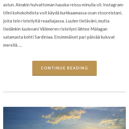
astun. Ainakin hulvattoman hauska reissu minulla oli. Instagram-
tilini kohokohdista voit käydä kurkkaamassa osan stooreistani,
joita tein risteilyltä reaaliajassa. Luulen tietäväni, mutta
tiedänkin luulevani Välimeren risteilyni lähtee Málagan
satamasta kohti Sardiniaa. Ensimmäiset pari päivää kuluvat
merellä. …
CONTINUE READING