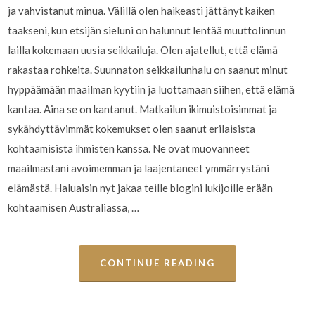
ja vahvistanut minua. Välillä olen haikeasti jättänyt kaiken
taakseni, kun etsijän sieluni on halunnut lentää muuttolinnun
lailla kokemaan uusia seikkailuja. Olen ajatellut, että elämä
rakastaa rohkeita. Suunnaton seikkailunhalu on saanut minut
hyppäämään maailman kyytiin ja luottamaan siihen, että elämä
kantaa. Aina se on kantanut. Matkailun ikimuistoisimmat ja
sykähdyttävimmät kokemukset olen saanut erilaisista
kohtaamisista ihmisten kanssa. Ne ovat muovanneet
maailmastani avoimemman ja laajentaneet ymmärrystäni
elämästä. Haluaisin nyt jakaa teille blogini lukijoille erään
kohtaamisen Australiassa, …
CONTINUE READING