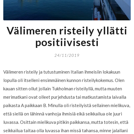
Välimeren risteily yllätti
positiivisesti
24/11/2019
Välimeren risteily ja tutustuminen Italian ihmeisiin lokakuun
lopulla oli itselleni ensimmäinen kunnon risteilykokemus. Olen
kauan sitten ollut jollain Tukholman risteilyllä, mutta muuten
merimatkani ovat olleet purjehdusta tai matkustamista laivalla
paikasta A paikkaan B. Minulla oli risteilyistä sellainen mielikuva,
että siellä on lähinnä vanhoja ihmisiä eikä seikkailua ole juuri
luvassa. Osittain mielikuva pitikin paikkansa, mutta totesin, että
seikkailua taitaa olla luvassa ihan missä tahansa, minne jalallani