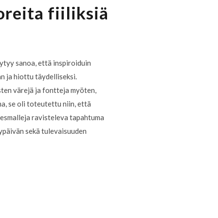
eita fiiliksiä
ytyy sanoa, että inspiroiduin
 ja hiottu täydelliseksi.
isten värejä ja fontteja myöten,
, se oli toteutettu niin, että
isnesmalleja ravisteleva tapahtuma
ykypäivän sekä tulevaisuuden