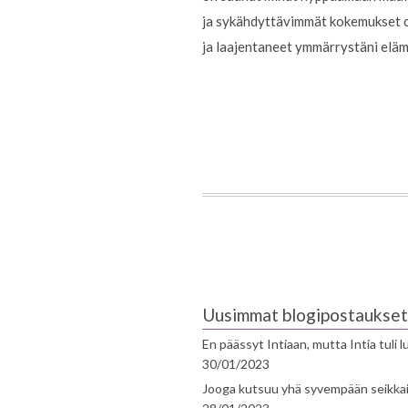
ja sykähdyttävimmät kokemukset o
ja laajentaneet ymmärrystäni elämä
Uusimmat blogipostaukset
En päässyt Intiaan, mutta Intia tuli 
30/01/2023
Jooga kutsuu yhä syvempään seikka