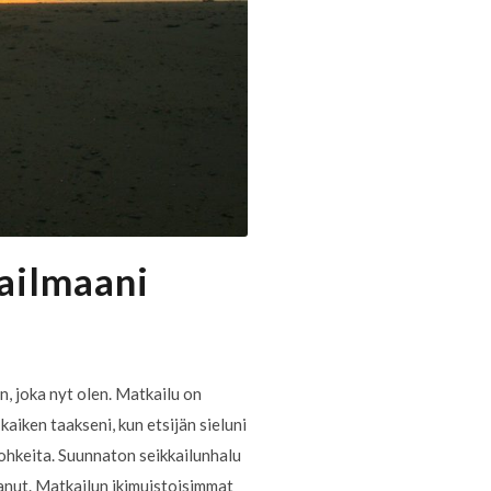
ailmaani
, joka nyt olen. Matkailu on
kaiken taakseni, kun etsijän sieluni
rohkeita. Suunnaton seikkailunhalu
anut. Matkailun ikimuistoisimmat