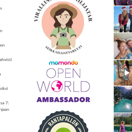
en
en
nen
ahvisti
a
siksi
sa 7:
njaan