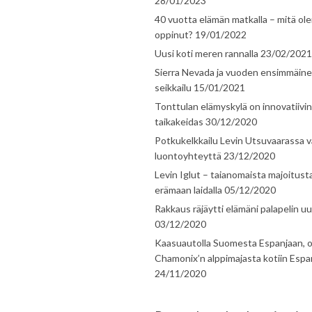
28/01/2023
40 vuotta elämän matkalla – mitä ol
oppinut?
19/01/2022
Uusi koti meren rannalla
23/02/2021
Sierra Nevada ja vuoden ensimmäin
seikkailu
15/01/2021
Tonttulan elämyskylä on innovatiivi
taikakeidas
30/12/2020
Potkukelkkailu Levin Utsuvaarassa v
luontoyhteyttä
23/12/2020
Levin Iglut – taianomaista majoitust
erämaan laidalla
05/12/2020
Rakkaus räjäytti elämäni palapelin uu
03/12/2020
Kaasuautolla Suomesta Espanjaan, o
Chamonix’n alppimajasta kotiin Espa
24/11/2020