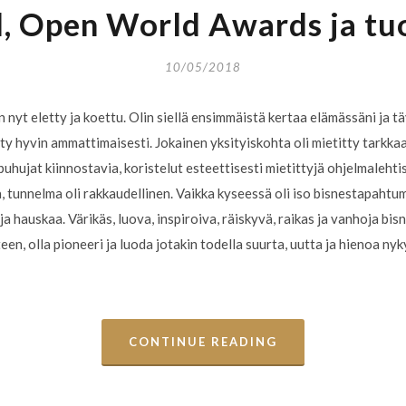
, Open World Awards ja tuor
10/05/2018
nyt eletty ja koettu. Olin siellä ensimmäistä kertaa elämässäni ja tä
ty hyvin ammattimaisesti. Jokainen yksityiskohta oli mietitty tarkkaan
 puhujat kiinnostavia, koristelut esteettisesti mietittyjä ohjelmaleht
ta, tunnelma oli rakkaudellinen. Vaikka kyseessä oli iso bisnestapahtuma
 ja hauskaa. Värikäs, luova, inspiroiva, räiskyvä, raikas ja vanhoja b
een, olla pioneeri ja luoda jotakin todella suurta, uutta ja hienoa n
CONTINUE READING