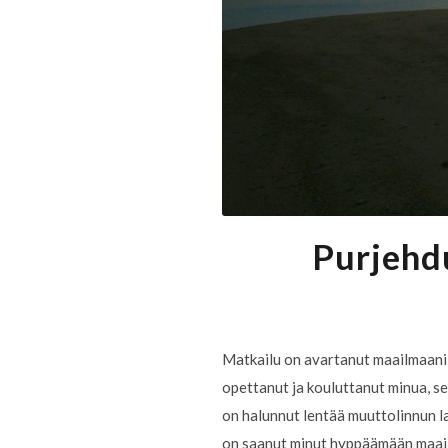
Purjehd
Matkailu on avartanut maailmaani 
opettanut ja kouluttanut minua, se 
on halunnut lentää muuttolinnun la
on saanut minut hyppäämään maailm