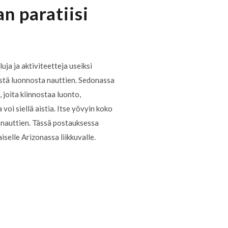
n paratiisi
uja ja aktiviteetteja useiksi
ästä luonnosta nauttien. Sedonassa
, joita kiinnostaa luonto,
voi siellä aistia. Itse yövyin koko
 nauttien. Tässä postauksessa
iselle Arizonassa liikkuvalle.