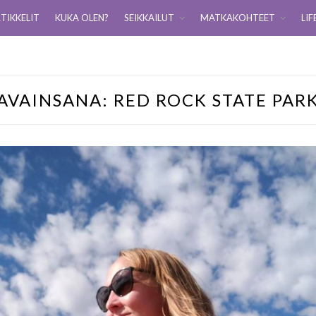
TIKKELIT
KUKA OLEN?
SEIKKAILUT
MATKAKOHTEET
LIF
AVAINSANA:
RED ROCK STATE PAR