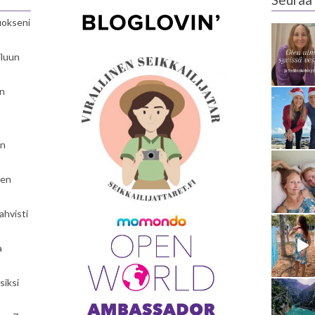
luokseni
iluun
en
en
nen
ahvisti
a
siksi