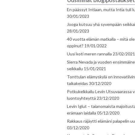
En päässyt Intiaan, mutta Intia tuli 
30/01/2023
Jooga kutsuu yhä syvempään seikka
28/01/2023
40 vuotta elämän matkalla – mitä ol
oppinut?
19/01/2022
Uusi koti meren rannalla
23/02/2021
Sierra Nevada ja vuoden ensimmäin
seikkailu
15/01/2021
Tonttulan elämyskylä on innovatiivi
taikakeidas
30/12/2020
Potkukelkkailu Levin Utsuvaarassa v
luontoyhteyttä
23/12/2020
Levin Iglut – taianomaista majoitust
erämaan laidalla
05/12/2020
Rakkaus räjäytti elämäni palapelin uu
03/12/2020