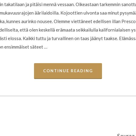
 takatilaan ja pitäisi mennä vessaan. Oikeastaan tarkemmin sanottun
la mukavuusrajojen äärilaidoilla. Kojoottien ulvonta saa minut pysymä
a, kunnes aurinko nousee. Olemme viettäneet edellisen illan Prescott
lliselta, että olen keskellä erämaata seikkailulla kalifornialaisen ys
ästi elossa. Kaikki tuttu ja turvallinen on taas jäänyt taakse. Elämässä
on ensimmäiset säteet …
CONTINUE READING
Seuraa 