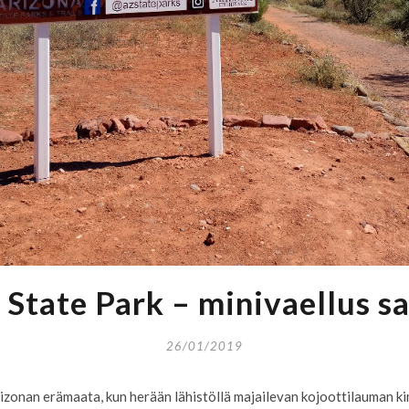
State Park – minivaellus 
26/01/2019
izonan erämaata, kun herään lähistöllä majailevan kojoottilauman k