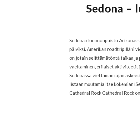
Sedona – l
Sedonan luonnonpuisto Arizonassa on
päiviksi. Amerikan roadtripilläni
on jotain selittämätöntä taikaa ja 
vaeltaminen, erilaiset aktiviteetit
Sedonassa viettämäni ajan askeett
listaan muutamia itse kokemiani Sed
Cathedral Rock Cathedral Rock on 