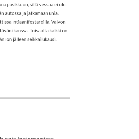
a pusikkoon, sillä vessaa ei ole.
än autossa ja jatkamaan unia.
issa intiaanifestareilla. Valvon
täväni kanssa. Toisaalta kaikki on
ni on jälleen seikkailukausi.
blogia Instagramissa