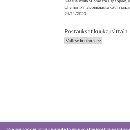
Kaasuautolla Suomesta Espanjaan, o
Chamonix’n alppimajasta kotiin Espa
24/11/2020
Postaukset kuukausittain
We use cookies on our website to give you the most relevant expe