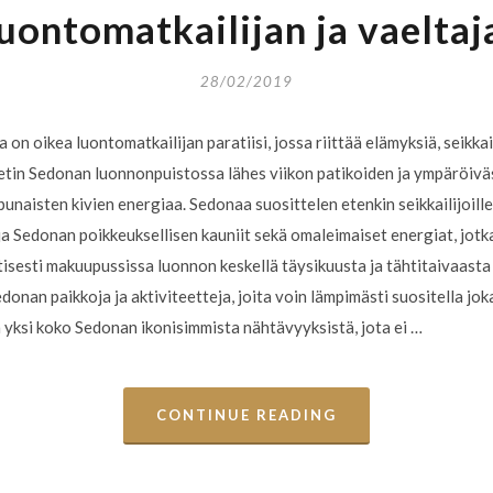
uontomatkailijan ja vaeltaja
28/02/2019
 oikea luontomatkailijan paratiisi, jossa riittää elämyksiä, seikkail
 vietin Sedonan luonnonpuistossa lähes viikon patikoiden ja ympäröiv
punaisten kivien energiaa. Sedonaa suosittelen etenkin seikkailijoille
 ja Sedonan poikkeuksellisen kauniit sekä omaleimaiset energiat, jotka 
isesti makuupussissa luonnon keskellä täysikuusta ja tähtitaivaasta
onan paikkoja ja aktiviteetteja, joita voin lämpimästi suositella joka
yksi koko Sedonan ikonisimmista nähtävyyksistä, jota ei …
CONTINUE READING