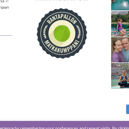
sa 7:
njaan
rience by remembering your preferences and repeat visits. By clicki