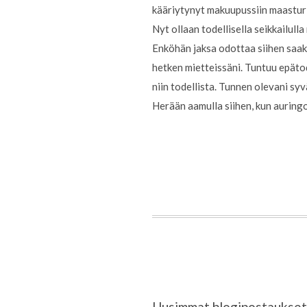
kääriytynyt makuupussiin maasturin
Nyt ollaan todellisella seikkailul
Enköhän jaksa odottaa siihen saakk
hetken mietteissäni. Tuntuu epätode
niin todellista. Tunnen olevani syv
Herään aamulla siihen, kun auring
Uusimmat blogipostaukset