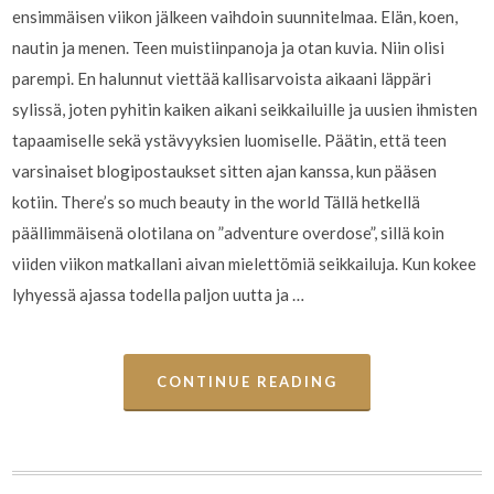
ensimmäisen viikon jälkeen vaihdoin suunnitelmaa. Elän, koen,
nautin ja menen. Teen muistiinpanoja ja otan kuvia. Niin olisi
parempi. En halunnut viettää kallisarvoista aikaani läppäri
sylissä, joten pyhitin kaiken aikani seikkailuille ja uusien ihmisten
tapaamiselle sekä ystävyyksien luomiselle. Päätin, että teen
varsinaiset blogipostaukset sitten ajan kanssa, kun pääsen
kotiin. There’s so much beauty in the world Tällä hetkellä
päällimmäisenä olotilana on ”adventure overdose”, sillä koin
viiden viikon matkallani aivan mielettömiä seikkailuja. Kun kokee
lyhyessä ajassa todella paljon uutta ja …
CONTINUE READING