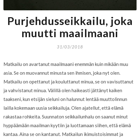
Purjehdusseikkailu, joka
muutti maailmaani
31/03/2018
Matkailu on avartanut maailmaani enemmän kuin mikään muu
asia. Se on muovannut minusta sen ihmisen, joka nyt olen.
Matkailu on opettanut ja kouluttanut minua, se on vavisuttanut
ja vahvistanut minua. Välillä olen haikeasti jättänyt kaiken
taakseni, kun etsijän sieluni on halunnut lentää muuttolinnun
lailla kokemaan uusia seikkailuja. Olen ajatellut, että elämä
rakastaa rohkeita. Suunnaton seikkailunhalu on saanut minut
hyppäämään maailman kyytiin ja luottamaan siihen, että elämä
kantaa. Aina se on kantanut. Matkailun ikimuistoisimmat ja