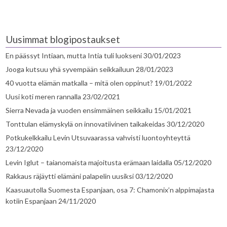
Uusimmat blogipostaukset
En päässyt Intiaan, mutta Intia tuli luokseni
30/01/2023
Jooga kutsuu yhä syvempään seikkailuun
28/01/2023
40 vuotta elämän matkalla – mitä olen oppinut?
19/01/2022
Uusi koti meren rannalla
23/02/2021
Sierra Nevada ja vuoden ensimmäinen seikkailu
15/01/2021
Tonttulan elämyskylä on innovatiivinen taikakeidas
30/12/2020
Potkukelkkailu Levin Utsuvaarassa vahvisti luontoyhteyttä
23/12/2020
Levin Iglut – taianomaista majoitusta erämaan laidalla
05/12/2020
Rakkaus räjäytti elämäni palapelin uusiksi
03/12/2020
Kaasuautolla Suomesta Espanjaan, osa 7: Chamonix’n alppimajasta
kotiin Espanjaan
24/11/2020