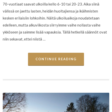
70-vuotiaat saavat ulkoilla kello 6-10 tai 20-23. Aika siinä
välissä on jaettu lasten, heidän huoltajiensa ja ikäihmisten
kesken erilaisiin lohkoihin. Näitä ulkoiluaikoja noudatetaan
edelleen, mutta alkuviikosta siirryimme vaihe nollasta vaihe
ykköseen ja saimme lisää vapauksia. Tällä hetkellä säännöt ovat
niin sekavat, ettei niistä …
CONTINUE READING