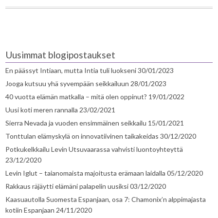
Uusimmat blogipostaukset
En päässyt Intiaan, mutta Intia tuli luokseni
30/01/2023
Jooga kutsuu yhä syvempään seikkailuun
28/01/2023
40 vuotta elämän matkalla – mitä olen oppinut?
19/01/2022
Uusi koti meren rannalla
23/02/2021
Sierra Nevada ja vuoden ensimmäinen seikkailu
15/01/2021
Tonttulan elämyskylä on innovatiivinen taikakeidas
30/12/2020
Potkukelkkailu Levin Utsuvaarassa vahvisti luontoyhteyttä
23/12/2020
Levin Iglut – taianomaista majoitusta erämaan laidalla
05/12/2020
Rakkaus räjäytti elämäni palapelin uusiksi
03/12/2020
Kaasuautolla Suomesta Espanjaan, osa 7: Chamonix’n alppimajasta
kotiin Espanjaan
24/11/2020