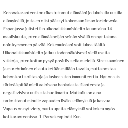
Koronakaranteeni on rikastuttanut elämääni jo lukuisilla uusilla
elämyksillä, joita en olisi päässyt kokemaan ilman lockdownia.
Espanjassa julistettiin ulkonaliikkumiskielto lauantaina 14.
maaliskuuta, joten elämää neljän seinän sisällä on nyt takana
noin kymmenen päivää. Kokemuksiani voit lukea täältä.
Ulkonaliikkumiskielto jatkuu todennäköisesti vielä useita
viikkoja, joten koitan pysyä positiivisella mielellä. Stressaaminen
ja murehtiminen ei auta ketään millään tavalla, mutta nostaa
kehon kortisolitasoja ja laskee siten immuniteettia. Nyt on siis
tärkeää pitää mieli valoisana hankalasta tilanteesta ja
negatiivisista uutisista huolimatta. Matkailu on aina
tarkoittanut minulle vapauden lisäksi elämyksiä ja kasvua.
Vapaus on nyt viety, mutta upeita elämyksiä voi kokea myös
kotikaranteenissa. 1. Parvekeaplodit Kun …