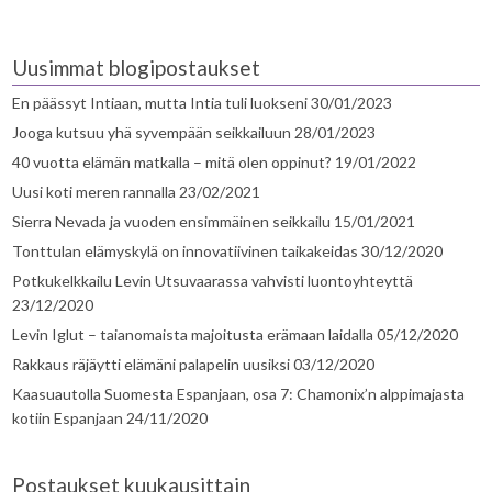
Uusimmat blogipostaukset
En päässyt Intiaan, mutta Intia tuli luokseni
30/01/2023
Jooga kutsuu yhä syvempään seikkailuun
28/01/2023
40 vuotta elämän matkalla – mitä olen oppinut?
19/01/2022
Uusi koti meren rannalla
23/02/2021
Sierra Nevada ja vuoden ensimmäinen seikkailu
15/01/2021
Tonttulan elämyskylä on innovatiivinen taikakeidas
30/12/2020
Potkukelkkailu Levin Utsuvaarassa vahvisti luontoyhteyttä
23/12/2020
Levin Iglut – taianomaista majoitusta erämaan laidalla
05/12/2020
Rakkaus räjäytti elämäni palapelin uusiksi
03/12/2020
Kaasuautolla Suomesta Espanjaan, osa 7: Chamonix’n alppimajasta
kotiin Espanjaan
24/11/2020
Postaukset kuukausittain