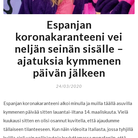
Espanjan
koronakaranteeni vei
neljän seinän sisälle –
ajatuksia kymmenen
päivän jälkeen
24/03/2020
Espanjan koronakaranteeni alkoi minulla ja muilla täällä asuvilla
kymmenen päivää sitten lauantai-iltana 14. maaliskuuta. Vielä
kuukausi sitten en olisi osannut kuvitella, että ajaudumme
tällaiseen tilanteeseen. Kun näin videoita Italiasta, jossa tyhjillä
kujilla ajeli vain poliisiautoja kuuluttamassa megafoniin, että