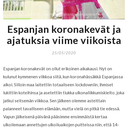
Espanjan koronakevät ja
ajatuksia viime viikoista
25/05/2020
Espanjan koronakevät on ollut erikoinen aikakausi. Nyt on
kulunut kymmenen viikkoa siitä, kun koronahässäkkä Espanjassa
alkoi. Silloin maa laitettiin totaaliseen lockdowniin, ihmiset
lukittiin koteihinsa ja asetettiin tiukka ulkonaliikkumiskielto, joka
jatkui seitsemän viikkoa. Sen jälkeen olemme asteittain
palanneet tavalliseen elämään, mutta vielä on pitkä tie edessä.
Vapun jälkeisenä päivänä pääsimme ensimmäistä kertaa
ulkoilemaan annettujen ulkoiluaikojen puitteissa niin, että 14-