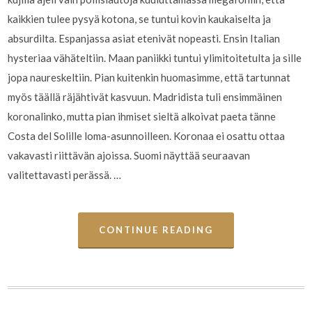
kaikkien tulee pysyä kotona, se tuntui kovin kaukaiselta ja
absurdilta. Espanjassa asiat etenivät nopeasti. Ensin Italian
hysteriaa vähäteltiin. Maan paniikki tuntui ylimitoitetulta ja sille
jopa naureskeltiin. Pian kuitenkin huomasimme, että tartunnat
myös täällä räjähtivät kasvuun. Madridista tuli ensimmäinen
koronalinko, mutta pian ihmiset sieltä alkoivat paeta tänne
Costa del Solille loma-asunnoilleen. Koronaa ei osattu ottaa
vakavasti riittävän ajoissa. Suomi näyttää seuraavan
valitettavasti perässä. …
CONTINUE READING