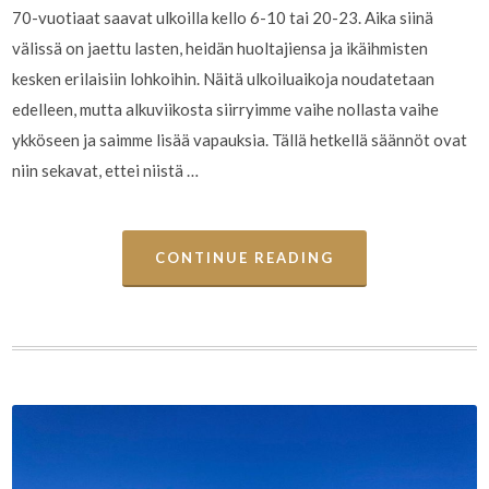
70-vuotiaat saavat ulkoilla kello 6-10 tai 20-23. Aika siinä
välissä on jaettu lasten, heidän huoltajiensa ja ikäihmisten
kesken erilaisiin lohkoihin. Näitä ulkoiluaikoja noudatetaan
edelleen, mutta alkuviikosta siirryimme vaihe nollasta vaihe
ykköseen ja saimme lisää vapauksia. Tällä hetkellä säännöt ovat
niin sekavat, ettei niistä …
CONTINUE READING