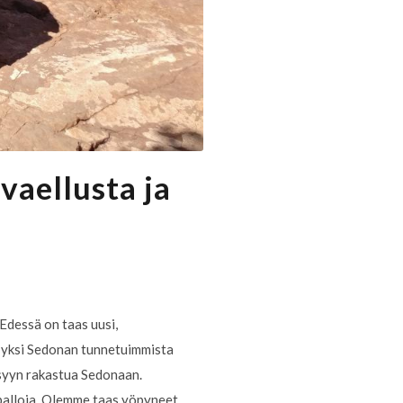
vaellusta ja
Edessä on taas uusi,
n yksi Sedonan tunnetuimmista
 syyn rakastua Sedonaan.
apalloja. Olemme taas yöpyneet