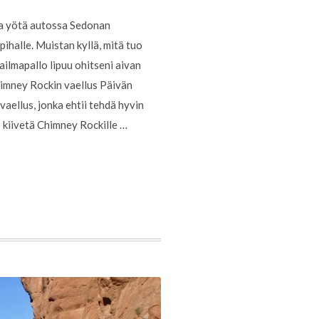
nta yötä autossa Sedonan
halle. Muistan kyllä, mitä tuo
ailmapallo lipuu ohitseni aivan
Chimney Rockin vaellus Päivän
ellus, jonka ehtii tehdä hyvin
o kiivetä Chimney Rockille …