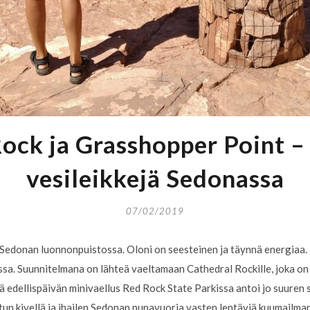
ock ja Grasshopper Point – 
vesileikkejä Sedonassa
07/02/2019
edonan luonnonpuistossa. Oloni on seesteinen ja täynnä energiaa. 
ssa. Suunnitelmana on lähteä vaeltamaan Cathedral Rockille, joka o
lä edellispäivän minivaellus Red Rock State Parkissa antoi jo suuren
istun kivellä ja ihailen Sedonan punavuoria vasten lentäviä kuumailm