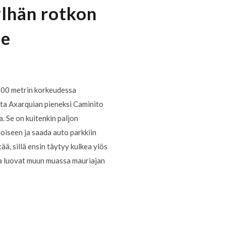
ylhän rotkon
le
 600 metrin korkeudessa
suta Axarquian pieneksi Caminito
a. Se on kuitenkin paljon
oiseen ja saada auto parkkiin
ää, sillä ensin täytyy kulkea ylös
ota luovat muun muassa mauriajan