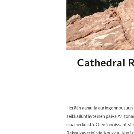
Cathedral R
Herään aamulla auringonnousuun S
seikkailuntäyteinen päivä Arizona
maamerkeistä. Olen innoissani, sil
Reissukaverini vielä nukkuu, kun 