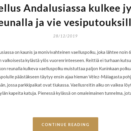
aellus Andalusiassa kulkee j
eunalla ja vie vesiputouksil
28/12/2019
lusiassa on kaunis ja monivivahteinen vaelluspolku, joka lähtee noin
n valkoisesta kylästä ylös vuorenrinteeseen. Reittiä ei turhaan kut
otkon reunalla kulkeva vaelluspolku muistuttaa paljon Kuninkaan polku
spolulle päästäkseen täytyy ensin ajaa hieman Vélez-Málagasta pohj
n, jossa parkkipaikat ovat tiukassa. Vaellusreitin alku on vaikea löyt
 kylän kapeita katuja. Pienessä kylässä on omaleimainen tunnelma, j
CONTINUE READING