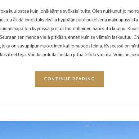
 joka kuulostaa kuin lohikäärme syöksisi tulta. Olen nukkunut jo mo
uttuu äkkiä innostukseksi ja hyppään puolipukeisena makuupussista pi
kuumailmapallon kyydissä ja muistan, millainen ääni siitä kuuluu. Kuum
 Seuraan sen menoa vielä pitkään, ennen kuin se viimein laskeutuu. 
joka on savupiipun muotoinen kalliomuodostelma. Kyseessä on miniva
tiviteetteja. Vaelluspolulla meidän pitää tehdä valinta. Voimme jok
CONTINUE READING