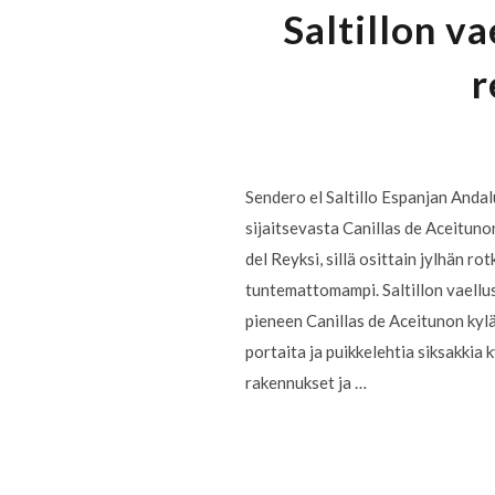
Saltillon v
r
Sendero el Saltillo Espanjan Anda
sijaitsevasta Canillas de Aceituno
del Reyksi, sillä osittain jylhän r
tuntemattomampi. Saltillon vaellu
pieneen Canillas de Aceitunon kylää
portaita ja puikkelehtia siksakkia
rakennukset ja …