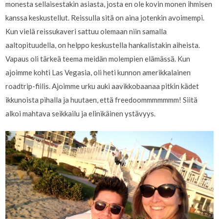
monesta sellaisestakin asiasta, josta en ole kovin monen ihmisen
kanssa keskustellut. Reissulla sitä on aina jotenkin avoimempi.
Kun vielä reissukaveri sattuu olemaan niin samalla
aaltopituudella, on helppo keskustella hankalistakin aiheista.
Vapaus oli tärkeä teema meidän molempien elämässä. Kun
ajoimme kohti Las Vegasia, oli heti kunnon amerikkalainen
roadtrip-fiilis. Ajoimme urku auki aavikkobaanaa pitkin kädet
ikkunoista pihalla ja huutaen, että freedoommmmmmm! Siitä
alkoi mahtava seikkailu ja elinikäinen ystävyys.