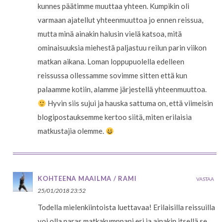
kunnes päätimme muuttaa yhteen. Kumpikin oli
varmaan ajatellut yhteenmuuttoa jo ennen reissua,
mutta minä ainakin halusin vielä katsoa, mitä
ominaisuuksia miehestä paljastuu reilun parin viikon
matkan aikana. Loman loppupuolella edelleen
reissussa ollessamme sovimme sitten että kun
palaamme kotiin, alamme järjestellä yhteenmuuttoa.
Hyvin siis sujui ja hauska sattuma on, että viimeisin
blogipostauksemme kertoo siitä, miten erilaisia
matkustajia olemme.
KOHTEENA MAAILMA / RAMI
VASTAA
25/01/2018 23:52
Todella mielenkiintoista luettavaa! Erilaisilla reissuilla
voi olla paras matkakumppani eri ja ainakin itsellä se