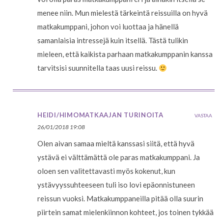
menee niin. Mun mielestä tärkeintä reissuilla on hyvä
matkakumppani, johon voi luottaa ja hänellä
samanlaisia intressejä kuin itsellä. Tästä tulikin
mieleen, että kaikista parhaan matkakumppanin kanssa
tarvitsisi suunnitella taas uusi reissu.
HEIDI/HIMOMATKAAJAN TURINOITA
VASTAA
26/01/2018 19:08
Olen aivan samaa mieltä kanssasi siitä, että hyvä
ystävä ei välttämättä ole paras matkakumppani. Ja
oloen sen valitettavasti myös kokenut, kun
ystävyyssuhteeseen tuli iso lovi epäonnistuneen
reissun vuoksi. Matkakumppaneilla pitää olla suurin
piirtein samat mielenkiinnon kohteet, jos toinen tykkää