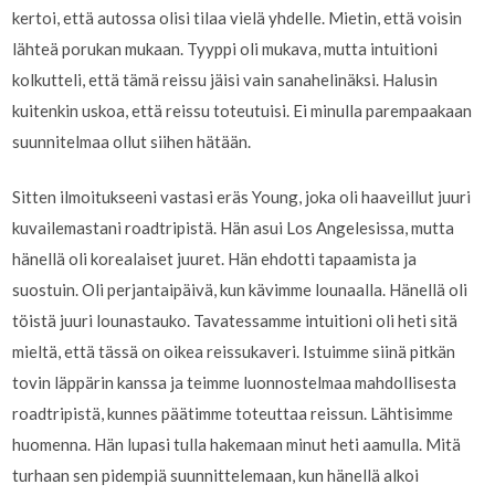
kertoi, että autossa olisi tilaa vielä yhdelle. Mietin, että voisin
lähteä porukan mukaan. Tyyppi oli mukava, mutta intuitioni
kolkutteli, että tämä reissu jäisi vain sanahelinäksi. Halusin
kuitenkin uskoa, että reissu toteutuisi. Ei minulla parempaakaan
suunnitelmaa ollut siihen hätään.
Sitten ilmoitukseeni vastasi eräs Young, joka oli haaveillut juuri
kuvailemastani roadtripistä. Hän asui Los Angelesissa, mutta
hänellä oli korealaiset juuret. Hän ehdotti tapaamista ja
suostuin. Oli perjantaipäivä, kun kävimme lounaalla. Hänellä oli
töistä juuri lounastauko. Tavatessamme intuitioni oli heti sitä
mieltä, että tässä on oikea reissukaveri. Istuimme siinä pitkän
tovin läppärin kanssa ja teimme luonnostelmaa mahdollisesta
roadtripistä, kunnes päätimme toteuttaa reissun. Lähtisimme
huomenna. Hän lupasi tulla hakemaan minut heti aamulla. Mitä
turhaan sen pidempiä suunnittelemaan, kun hänellä alkoi