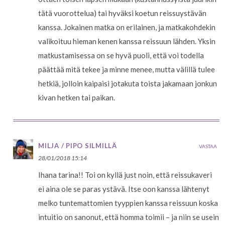
tätä vuorottelua) tai hyväksi koetun reissuystävän
kanssa. Jokainen matka on erilainen, ja matkakohdekin
valikoituu hieman kenen kanssa reissuun lähden. Yksin
matkustamisessa on se hyvä puoli, että voi todella
päättää mitä tekee ja minne menee, mutta välillä tulee
hetkiä, jolloin kaipaisi jotakuta toista jakamaan jonkun
kivan hetken tai paikan.
MILJA / PIPO SILMILLÄ
VASTAA
28/01/2018 15:14
Ihana tarina!! Toi on kyllä just noin, että reissukaveri
ei aina ole se paras ystävä. Itse oon kanssa lähtenyt
melko tuntemattomien tyyppien kanssa reissuun koska
intuitio on sanonut, että homma toimii – ja niin se usein