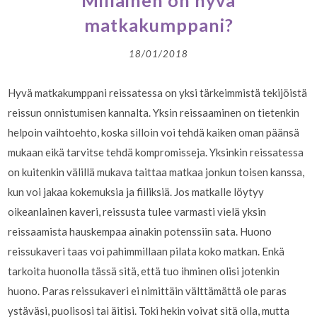
Millainen on hyvä
matkakumppani?
18/01/2018
Hyvä matkakumppani reissatessa on yksi tärkeimmistä tekijöistä
reissun onnistumisen kannalta. Yksin reissaaminen on tietenkin
helpoin vaihtoehto, koska silloin voi tehdä kaiken oman päänsä
mukaan eikä tarvitse tehdä kompromisseja. Yksinkin reissatessa
on kuitenkin välillä mukava taittaa matkaa jonkun toisen kanssa,
kun voi jakaa kokemuksia ja fiiliksiä. Jos matkalle löytyy
oikeanlainen kaveri, reissusta tulee varmasti vielä yksin
reissaamista hauskempaa ainakin potenssiin sata. Huono
reissukaveri taas voi pahimmillaan pilata koko matkan. Enkä
tarkoita huonolla tässä sitä, että tuo ihminen olisi jotenkin
huono. Paras reissukaveri ei nimittäin välttämättä ole paras
ystäväsi, puolisosi tai äitisi. Toki hekin voivat sitä olla, mutta