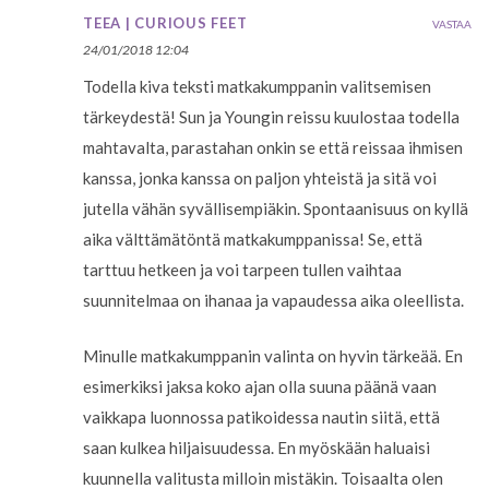
TEEA | CURIOUS FEET
VASTAA
24/01/2018 12:04
Todella kiva teksti matkakumppanin valitsemisen
tärkeydestä! Sun ja Youngin reissu kuulostaa todella
mahtavalta, parastahan onkin se että reissaa ihmisen
kanssa, jonka kanssa on paljon yhteistä ja sitä voi
jutella vähän syvällisempiäkin. Spontaanisuus on kyllä
aika välttämätöntä matkakumppanissa! Se, että
tarttuu hetkeen ja voi tarpeen tullen vaihtaa
suunnitelmaa on ihanaa ja vapaudessa aika oleellista.
Minulle matkakumppanin valinta on hyvin tärkeää. En
esimerkiksi jaksa koko ajan olla suuna päänä vaan
vaikkapa luonnossa patikoidessa nautin siitä, että
saan kulkea hiljaisuudessa. En myöskään haluaisi
kuunnella valitusta milloin mistäkin. Toisaalta olen