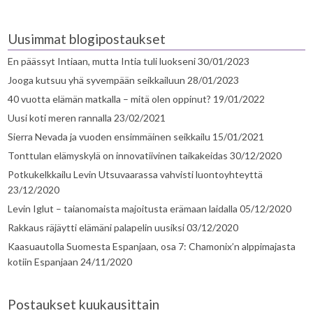
Uusimmat blogipostaukset
En päässyt Intiaan, mutta Intia tuli luokseni
30/01/2023
Jooga kutsuu yhä syvempään seikkailuun
28/01/2023
40 vuotta elämän matkalla – mitä olen oppinut?
19/01/2022
Uusi koti meren rannalla
23/02/2021
Sierra Nevada ja vuoden ensimmäinen seikkailu
15/01/2021
Tonttulan elämyskylä on innovatiivinen taikakeidas
30/12/2020
Potkukelkkailu Levin Utsuvaarassa vahvisti luontoyhteyttä
23/12/2020
Levin Iglut – taianomaista majoitusta erämaan laidalla
05/12/2020
Rakkaus räjäytti elämäni palapelin uusiksi
03/12/2020
Kaasuautolla Suomesta Espanjaan, osa 7: Chamonix’n alppimajasta
kotiin Espanjaan
24/11/2020
Postaukset kuukausittain