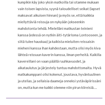
kumpikin käy joko yksin matkoilla tai otamme mukaan
vain toisen lapsista, syynä taloudelliset seikat (lapset
maksavat aikuisen hinnan) ja myös se, että kaikkia
miellyttäviä reissuja on nykyään jokseenkin
mahdotonta tehdä. Mielelläni matkustan teinieni
kanssa (edessä on nytkin äiti-tytärloma Lontooseen, ja
siitä tulee hauskaa) ja kaikista mieluiten reissaisin
mieheni kanssa ihan kahdestaan, mutta olisi myös kiva
lähteä reissuun kaverin kanssa, ilman perheitä. Kaikilla
kavereillani on vaan päällä ruuhkavuodet, ja
aikataulutus ja järjestely tuntuu mahdottomalta. Hyvä
matkakumppani olisi kokenut, joustava, hyväntuulinen
ja utelias, ja sellaisia daameja onneksi ystäväpiirissäni
on, mutta kun me kaikki olemme niin pirun kiireisiä….