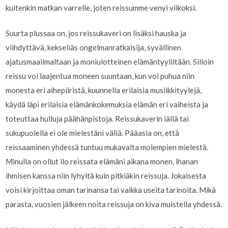
kuitenkin matkan varrelle, joten reissumme venyi viikoksi.
Suurta plussaa on, jos reissukaveri on lisäksi hauska ja
viihdyttävä, kekseliäs ongelmanratkaisija, syvällinen
ajatusmaailmaltaan ja moniulotteinen elämäntyyliltään. Silloin
reissu voi laajentua moneen suuntaan, kun voi puhua niin
monesta eri aihepiiristä, kuunnella erilaisia musiikkityylejä,
käydä läpi erilaisia elämänkokemuksia elämän eri vaiheista ja
toteuttaa hulluja päähänpistoja. Reissukaverin iällä tai
sukupuolella ei ole mielestäni väliä. Pääasia on, että
reissaaminen yhdessä tuntuu mukavalta molempien mielestä.
Minulla on ollut ilo reissata elämäni aikana monen, ihanan
ihmisen kanssa niin lyhyitä kuin pitkiäkin reissuja. Jokaisesta
voisi kirjoittaa oman tarinansa tai vaikka useita tarinoita. Mikä
parasta, vuosien jälkeen noita reissuja on kiva muistella yhdessä.