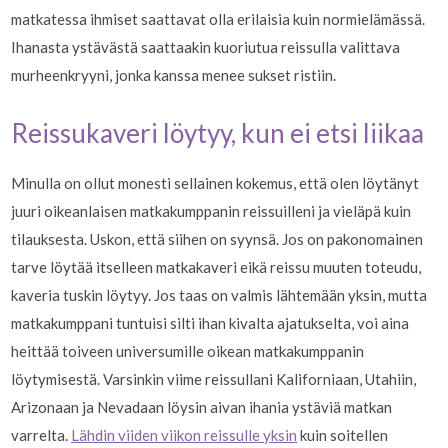
matkatessa ihmiset saattavat olla erilaisia kuin normielämässä.
Ihanasta ystävästä saattaakin kuoriutua reissulla valittava
murheenkryyni, jonka kanssa menee sukset ristiin.
Reissukaveri löytyy, kun ei etsi liikaa
Minulla on ollut monesti sellainen kokemus, että olen löytänyt
juuri oikeanlaisen matkakumppanin reissuilleni ja vieläpä kuin
tilauksesta. Uskon, että siihen on syynsä. Jos on pakonomainen
tarve löytää itselleen matkakaveri eikä reissu muuten toteudu,
kaveria tuskin löytyy. Jos taas on valmis lähtemään yksin, mutta
matkakumppani tuntuisi silti ihan kivalta ajatukselta, voi aina
heittää toiveen universumille oikean matkakumppanin
löytymisestä. Varsinkin viime reissullani Kaliforniaan, Utahiin,
Arizonaan ja Nevadaan löysin aivan ihania ystäviä matkan
varrelta.
Lähdin viiden viikon reissulle yksin
kuin soitellen