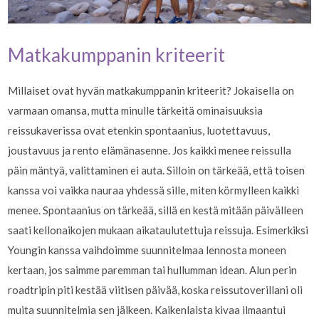
Matkakumppanin kriteerit
Millaiset ovat hyvän matkakumppanin kriteerit? Jokaisella on
varmaan omansa, mutta minulle tärkeitä ominaisuuksia
reissukaverissa ovat etenkin spontaanius, luotettavuus,
joustavuus ja rento elämänasenne. Jos kaikki menee reissulla
päin mäntyä, valittaminen ei auta. Silloin on tärkeää, että toisen
kanssa voi vaikka nauraa yhdessä sille, miten körmylleen kaikki
menee. Spontaanius on tärkeää, sillä en kestä mitään päivälleen
saati kellonaikojen mukaan aikataulutettuja reissuja. Esimerkiksi
Youngin kanssa vaihdoimme suunnitelmaa lennosta moneen
kertaan, jos saimme paremman tai hullumman idean. Alun perin
roadtripin piti kestää viitisen päivää, koska reissutoverillani oli
muita suunnitelmia sen jälkeen. Kaikenlaista kivaa ilmaantui