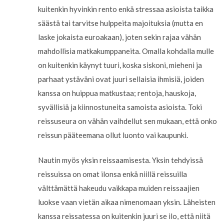
kuitenkin hyvinkin rento enkä stressaa asioista taikka
säästä tai tarvitse hulppeita majoituksia (mutta en
laske jokaista euroakaan), joten sekin rajaa vähän
mahdollisia matkakumppaneita. Omalla kohdalla mulle
on kuitenkin käynyt tuuri, koska siskoni, mieheni ja
parhaat ystäväni ovat juuri sellaisia ihmisiä, joiden
kanssa on huippua matkustaa; rentoja, hauskoja,
syvällisiä ja kiinnostuneita samoista asioista. Toki
reissuseura on vähän vaihdellut sen mukaan, että onko
reissun pääteemana ollut luonto vai kaupunki.
Nautin myös yksin reissaamisesta. Yksin tehdyissä
reissuissa on omat ilonsa enkä niillä reissuilla
välttämättä hakeudu vaikkapa muiden reissaajien
luokse vaan vietän aikaa nimenomaan yksin. Läheisten
kanssa reissatessa on kuitenkin juuri se ilo, että niitä