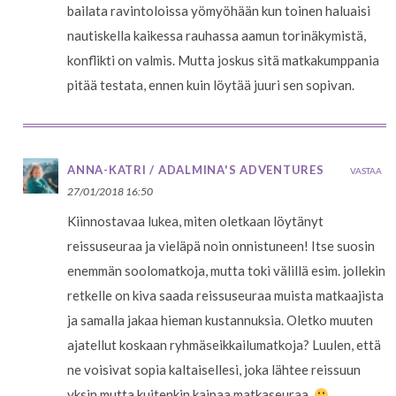
bailata ravintoloissa yömyöhään kun toinen haluaisi
nautiskella kaikessa rauhassa aamun torinäkymistä,
konflikti on valmis. Mutta joskus sitä matkakumppania
pitää testata, ennen kuin löytää juuri sen sopivan.
ANNA-KATRI / ADALMINA'S ADVENTURES
VASTAA
27/01/2018 16:50
Kiinnostavaa lukea, miten oletkaan löytänyt
reissuseuraa ja vieläpä noin onnistuneen! Itse suosin
enemmän soolomatkoja, mutta toki välillä esim. jollekin
retkelle on kiva saada reissuseuraa muista matkaajista
ja samalla jakaa hieman kustannuksia. Oletko muuten
ajatellut koskaan ryhmäseikkailumatkoja? Luulen, että
ne voisivat sopia kaltaisellesi, joka lähtee reissuun
yksin mutta kuitenkin kaipaa matkaseuraa.