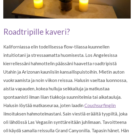
Roadtripille kaveri?
Kaliforniassa elin todellisessa flow-tilassa kuunnellen
intuitiotani ja stressaamatta huomisesta. Los Angelesissa
kierrellessäni hahmottelin päässäni haavetta roadtripistä
Utahin ja Arizonan kauniisiin kansallispuistoihin. Mietin auton
vuokraamista ja noin viikon reissua. Halusin vaeltaa luonnossa,
aistia vapauden, kokea hulluja seikkailuja ja matkustaa
spontaanisti ilman liian tiukkoja suunnitelmia tai aikatauluja.
Halusin löytää matkaseuraa, joten laadin
Couchsurfingiin
ilmoituksen hahmotelmastani. Sain viestiä eräältä tyypiltä, joka
oli lähdössä Las Vegasiin synttäreitään juhlimaan. Tavoitteena
oli käydä samalla reissulla Grand Canyonilla. Tapasin hänet. Hän