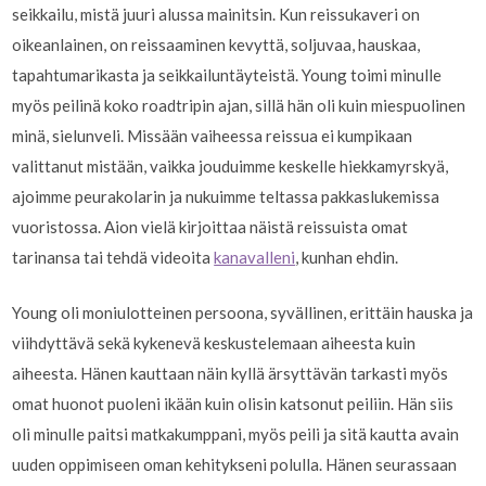
seikkailu, mistä juuri alussa mainitsin. Kun reissukaveri on
oikeanlainen, on reissaaminen kevyttä, soljuvaa, hauskaa,
tapahtumarikasta ja seikkailuntäyteistä. Young toimi minulle
myös peilinä koko roadtripin ajan, sillä hän oli kuin miespuolinen
minä, sielunveli. Missään vaiheessa reissua ei kumpikaan
valittanut mistään, vaikka jouduimme keskelle hiekkamyrskyä,
ajoimme peurakolarin ja nukuimme teltassa pakkaslukemissa
vuoristossa. Aion vielä kirjoittaa näistä reissuista omat
tarinansa tai tehdä videoita
kanavalleni
, kunhan ehdin.
Young oli moniulotteinen persoona, syvällinen, erittäin hauska ja
viihdyttävä sekä kykenevä keskustelemaan aiheesta kuin
aiheesta. Hänen kauttaan näin kyllä ärsyttävän tarkasti myös
omat huonot puoleni ikään kuin olisin katsonut peiliin. Hän siis
oli minulle paitsi matkakumppani, myös peili ja sitä kautta avain
uuden oppimiseen oman kehitykseni polulla. Hänen seurassaan