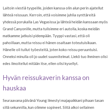
Laitoin viestiä tyypeille, joiden kanssa olin alun perin ajatellut
lähteä reissuun. Kerroin, että voisimme juhlia synttäreitä
yhdessä porukalla Las Vegasissa ja lähteä heidän kanssaan myös
Grand Canyonille, mutta tulisimme eri autolla, koska meidän
matkamme jatkuisi pidempään. Tyyppi vastasi, että oli
pahoillaan, mutta reissu ei hänen osaltaan toteutuisikaan.
Hänelle oli tullut työesteitä, joten koko reissu peruuntuisi.
Onneksi minulla oli jo uudet suunnitelmat. Liekö tuo ihminen olisi
edes ilmoitellut mitään itse, ellen olisi kysellyt.
Hyvän reissukaverin kanssa on
hauskaa
Seuraavana päivänä Young ilmestyi majapaikkani pihaan tasan
sillä sekunnilla, kun olimme sopineet. Siitä alkoi sellainen