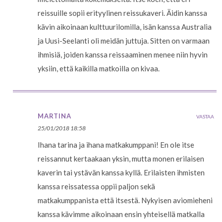
reissuille sopii erityylinen reissukaveri. Äidin kanssa
kävin aikoinaan kulttuurilomilla, isän kanssa Australia
ja Uusi-Seelanti oli meidän juttuja. Sitten on varmaan
ihmisiä, joiden kanssa reissaaminen menee niin hyvin
yksiin, että kaikilla matkoilla on kivaa.
MARTINA
VASTAA
25/01/2018 18:58
Ihana tarina ja ihana matkakumppani! En ole itse
reissannut kertaakaan yksin, mutta monen erilaisen
kaverin tai ystävän kanssa kyllä. Erilaisten ihmisten
kanssa reissatessa oppii paljon sekä
matkakumppanista että itsestä. Nykyisen aviomieheni
kanssa kävimme aikoinaan ensin yhteisellä matkalla