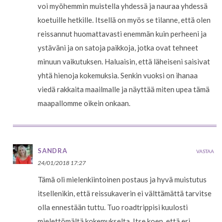
voi myöhemmin muistella yhdessä ja nauraa yhdessä
koetuille hetkille. Itsellä on myös se tilanne, että olen
reissannut huomattavasti enemmän kuin perheeni ja
ystäväni ja on satoja paikkoja, jotka ovat tehneet
minuun vaikutuksen. Haluaisin, että läheiseni saisivat
yhtä hienoja kokemuksia. Senkin vuoksi on ihanaa
viedä rakkaita maailmalle ja näyttää miten upea tämä
maapallomme oikein onkaan.
SANDRA
VASTAA
24/01/2018 17:27
Tämä oli mielenkiintoinen postaus ja hyvä muistutus
itsellenikin, että reissukaverin ei välttämättä tarvitse
olla ennestään tuttu. Tuo roadtrippisi kuulosti
mielettömältä kokemukselta. Itse koen, että eri