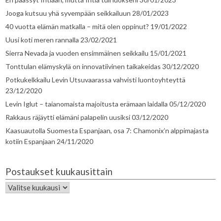
Jooga kutsuu yhä syvempään seikkailuun
28/01/2023
40 vuotta elämän matkalla – mitä olen oppinut?
19/01/2022
Uusi koti meren rannalla
23/02/2021
Sierra Nevada ja vuoden ensimmäinen seikkailu
15/01/2021
Tonttulan elämyskylä on innovatiivinen taikakeidas
30/12/2020
Potkukelkkailu Levin Utsuvaarassa vahvisti luontoyhteyttä
23/12/2020
Levin Iglut – taianomaista majoitusta erämaan laidalla
05/12/2020
Rakkaus räjäytti elämäni palapelin uusiksi
03/12/2020
Kaasuautolla Suomesta Espanjaan, osa 7: Chamonix’n alppimajasta
kotiin Espanjaan
24/11/2020
Postaukset kuukausittain