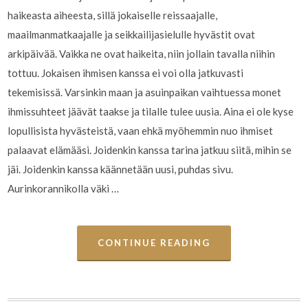
haikeasta aiheesta, sillä jokaiselle reissaajalle,
maailmanmatkaajalle ja seikkailijasielulle hyvästit ovat
arkipäivää. Vaikka ne ovat haikeita, niin jollain tavalla niihin
tottuu. Jokaisen ihmisen kanssa ei voi olla jatkuvasti
tekemisissä. Varsinkin maan ja asuinpaikan vaihtuessa monet
ihmissuhteet jäävät taakse ja tilalle tulee uusia. Aina ei ole kyse
lopullisista hyvästeistä, vaan ehkä myöhemmin nuo ihmiset
palaavat elämääsi. Joidenkin kanssa tarina jatkuu siitä, mihin se
jäi. Joidenkin kanssa käännetään uusi, puhdas sivu.
Aurinkorannikolla väki …
CONTINUE READING