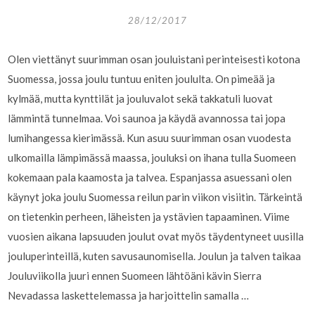
28/12/2017
Olen viettänyt suurimman osan jouluistani perinteisesti kotona
Suomessa, jossa joulu tuntuu eniten joululta. On pimeää ja
kylmää, mutta kynttilät ja jouluvalot sekä takkatuli luovat
lämmintä tunnelmaa. Voi saunoa ja käydä avannossa tai jopa
lumihangessa kierimässä. Kun asuu suurimman osan vuodesta
ulkomailla lämpimässä maassa, jouluksi on ihana tulla Suomeen
kokemaan pala kaamosta ja talvea. Espanjassa asuessani olen
käynyt joka joulu Suomessa reilun parin viikon visiitin. Tärkeintä
on tietenkin perheen, läheisten ja ystävien tapaaminen. Viime
vuosien aikana lapsuuden joulut ovat myös täydentyneet uusilla
jouluperinteillä, kuten savusaunomisella. Joulun ja talven taikaa
Jouluviikolla juuri ennen Suomeen lähtöäni kävin Sierra
Nevadassa laskettelemassa ja harjoittelin samalla …