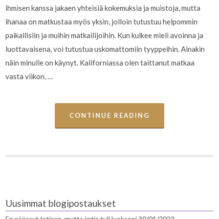
ihmisen kanssa jakaen yhteisiä kokemuksia ja muistoja, mutta
ihanaa on matkustaa myös yksin, jolloin tutustuu helpommin
paikallisiin ja muihin matkailijoihin. Kun kulkee mieli avoinna ja
luottavaisena, voi tutustua uskomattomiin tyyppeihin. Ainakin
näin minulle on käynyt. Kaliforniassa olen taittanut matkaa
vasta viikon, …
CONTINUE READING
Uusimmat blogipostaukset
En päässyt Intiaan, mutta Intia tuli luokseni
30/01/2023